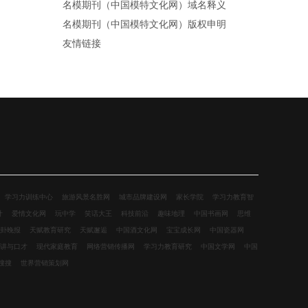
名模期刊（中国模特文化网）域名释义
名模期刊（中国模特文化网）版权申明
友情链接
学习力训练中心
旅游风景名胜网
城市品牌建设网
家长学院
学习力教育智
计
爱情文化网
玩中学
笑话大王
科技前沿
趣味地理
中国书画网
思维
卦晚报
天赋教育研究
天赋邂逅
中国酒文化网
宝宝成长网
中国瓷器网
讲与口才
现代家庭教育
网络营销传播网
学习力教育研究
中国文学网
中国
搜搜
世界营销策划网