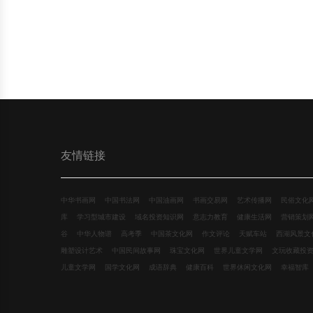
友情链接
中华书画网
中国书法网
中国油画网
书画交易网
艺术传播网
民俗文化
库
学习型城市建设
域名投资知识网
意志力教育
健康生活网
营销策划
谷
中华人物谱
高考季
中国茶文化网
作文评论
天赋车站
西湖风景文
雕塑设计艺术
中国民间故事网
珠宝文化网
世界儿童文学网
文玩收藏投
儿童文学网
国学文化网
成语辞典
健康百科
世界休闲文化网
幸福智库