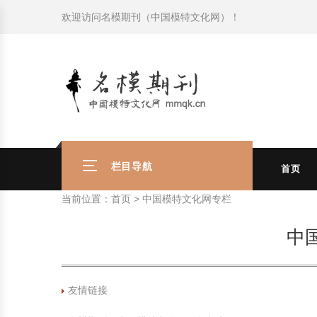
欢迎访问
名模期刊（中国模特文化网）
！
模特常识
中国名模介绍
中国名模写真
服饰搭配
健康常识
时尚新闻动态
模特常识
中国名模介绍
中国名模写真
服饰搭配
健康常识
商务礼仪
国外名模介绍
国外名模写真
珠宝搭配
运动常识
社会热点新闻
商务礼仪
国外名模介绍
国外名模写真
珠宝搭配
运动常识
时尚知识
明星写真欣赏
时尚前沿
养生保健
时尚知识
明星写真欣赏
时尚前沿
养生保健
美容护肤知识
时尚人物
美容护肤知识
时尚人物
栏目导航
首页
当前位置：
首页
>
中国模特文化网专栏
中
友情链接