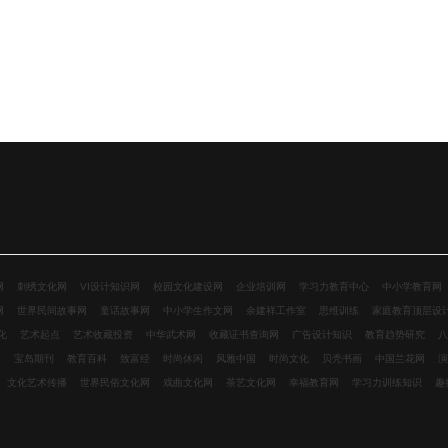
网
刺绣文化网
VI设计知识网
校园文化建设网
企业培训网
学习力教育中心
中小学教育网
网
世界民间故事网
童话故事网
中小学生作文网
余建祥工作室
思维训练
家庭教育顶层设
化
艺术起点
艺术收藏投资
中华武术网
收藏证书查询网
广告设计知识
教育趋势研究
八
资
宝岛期刊
教育百科
致富经
时尚休闲
风雅中国
时尚文化
贝壳书画
中国兰花网
演
文化艺术传播
世界民俗文化网
戏曲文化网
茶艺文化网
幸福教育网
学习力训练知识
趣