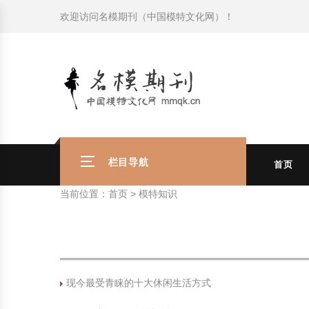
欢迎访问
名模期刊（中国模特文化网）
！
模特常识
中国名模介绍
中国名模写真
服饰搭配
健康常识
时尚新闻动态
模特常识
中国名模介绍
中国名模写真
服饰搭配
健康常识
商务礼仪
国外名模介绍
国外名模写真
珠宝搭配
运动常识
社会热点新闻
商务礼仪
国外名模介绍
国外名模写真
珠宝搭配
运动常识
时尚知识
明星写真欣赏
时尚前沿
养生保健
时尚知识
明星写真欣赏
时尚前沿
养生保健
美容护肤知识
时尚人物
美容护肤知识
时尚人物
栏目导航
首页
当前位置：
首页
>
模特知识
现今最受青睐的十大休闲生活方式