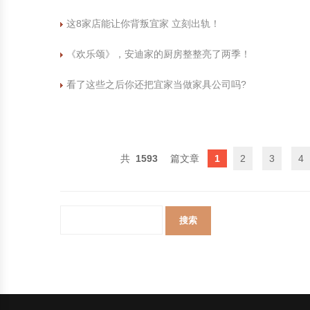
这8家店能让你背叛宜家 立刻出轨！
《欢乐颂》，安迪家的厨房整整亮了两季！
看了这些之后你还把宜家当做家具公司吗?
1593
1
2
3
4