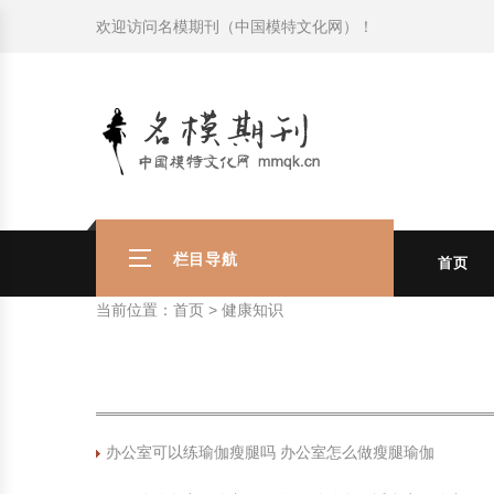
欢迎访问
名模期刊（中国模特文化网）
！
模特常识
中国名模介绍
中国名模写真
服饰搭配
健康常识
时尚新闻动态
模特常识
中国名模介绍
中国名模写真
服饰搭配
健康常识
商务礼仪
国外名模介绍
国外名模写真
珠宝搭配
运动常识
社会热点新闻
商务礼仪
国外名模介绍
国外名模写真
珠宝搭配
运动常识
时尚知识
明星写真欣赏
时尚前沿
养生保健
时尚知识
明星写真欣赏
时尚前沿
养生保健
美容护肤知识
时尚人物
美容护肤知识
时尚人物
栏目导航
首页
当前位置：
首页
>
健康知识
办公室可以练瑜伽瘦腿吗 办公室怎么做瘦腿瑜伽