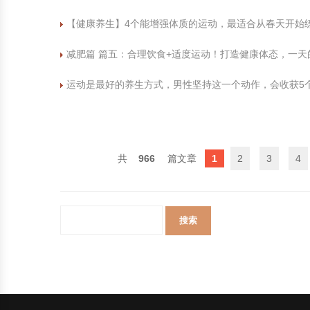
【健康养生】4个能增强体质的运动，最适合从春天开始
减肥篇 篇五：合理饮食+适度运动！打造健康体态，一天
运动是最好的养生方式，男性坚持这一个动作，会收获5
966
1
2
3
4