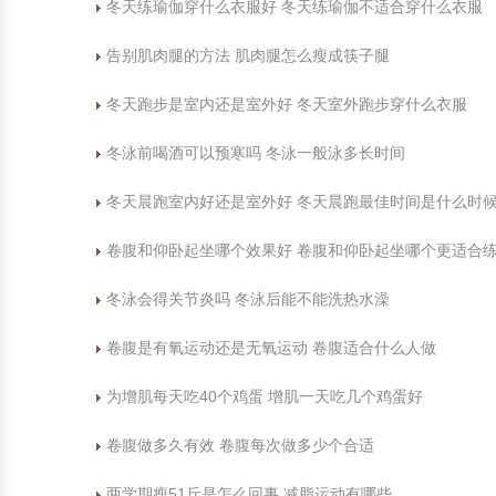
冬天练瑜伽穿什么衣服好 冬天练瑜伽不适合穿什么衣服
告别肌肉腿的方法 肌肉腿怎么瘦成筷子腿
冬天跑步是室内还是室外好 冬天室外跑步穿什么衣服
冬泳前喝酒可以预寒吗 冬泳一般泳多长时间
冬天晨跑室内好还是室外好 冬天晨跑最佳时间是什么时
卷腹和仰卧起坐哪个效果好 卷腹和仰卧起坐哪个更适合
冬泳会得关节炎吗 冬泳后能不能洗热水澡
卷腹是有氧运动还是无氧运动 卷腹适合什么人做
为增肌每天吃40个鸡蛋 增肌一天吃几个鸡蛋好
卷腹做多久有效 卷腹每次做多少个合适
两学期瘦51斤是怎么回事 减脂运动有哪些