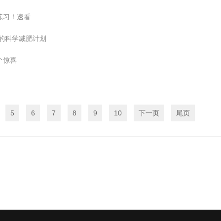
练习！速看
的科学减肥计划
个惊喜
5
6
7
8
9
10
下一页
尾页