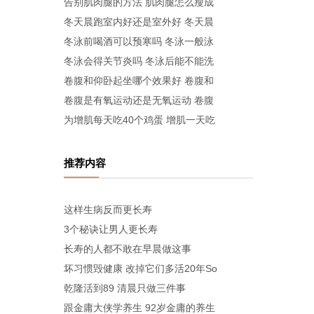
告别肌肉腿的方法 肌肉腿怎么瘦成
冬天晨跑室内好还是室外好 冬天晨
冬泳前喝酒可以预寒吗 冬泳一般泳
冬泳会得关节炎吗 冬泳后能不能洗
卷腹和仰卧起坐哪个效果好 卷腹和
卷腹是有氧运动还是无氧运动 卷腹
为增肌每天吃40个鸡蛋 增肌一天吃
推荐内容
这样生病反而更长寿
3个秘诀让男人更长寿
长寿的人都不敢在早晨做这事
坏习惯毁健康 改掉它们多活20年So
乾隆活到89 清晨只做三件事
跟金庸大侠学养生 92岁金庸的养生