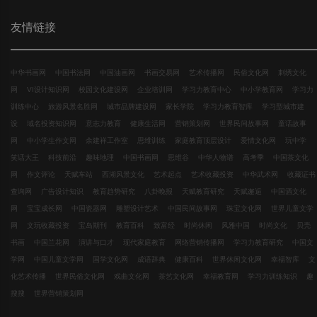
友情链接
中华书画网
中国书法网
中国油画网
书画交易网
艺术传播网
民俗文化网
刺绣文化
网
VI设计知识网
校园文化建设网
企业培训网
学习力教育中心
中小学教育网
学习力
训练中心
旅游风景名胜网
城市品牌建设网
家长学院
学习力教育智库
学习型城市建
设
域名投资知识网
意志力教育
健康生活网
营销策划网
世界民间故事网
童话故事
网
中小学生作文网
余建祥工作室
思维训练
家庭教育顶层设计
爱情文化网
玩中学
笑话大王
科技前沿
趣味地理
中国书画网
思维谷
中华人物谱
高考季
中国茶文化
网
作文评论
天赋车站
西湖风景文化
艺术起点
艺术收藏投资
中华武术网
收藏证书
查询网
广告设计知识
教育趋势研究
八卦晚报
天赋教育研究
天赋邂逅
中国酒文化
网
宝宝成长网
中国瓷器网
雕塑设计艺术
中国民间故事网
珠宝文化网
世界儿童文学
网
文玩收藏投资
宝岛期刊
教育百科
致富经
时尚休闲
风雅中国
时尚文化
贝壳
书画
中国兰花网
演讲与口才
现代家庭教育
网络营销传播网
学习力教育研究
中国文
学网
中国儿童文学网
国学文化网
成语辞典
健康百科
世界休闲文化网
幸福智库
文
化艺术传播
世界民俗文化网
戏曲文化网
茶艺文化网
幸福教育网
学习力训练知识
趣
搜搜
世界营销策划网