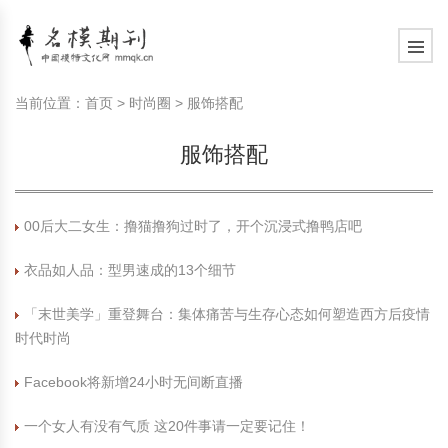
模特常识
中国名模介绍
中国名模写真
服饰搭配
健康常识
时尚新闻动态
模特常识
中国名模介绍
中国名模写真
服饰搭配
健康常识
当前位置：
首页
>
时尚圈
>
服饰搭配
商务礼仪
国外名模介绍
国外名模写真
珠宝搭配
运动常识
社会热点新闻
商务礼仪
国外名模介绍
国外名模写真
珠宝搭配
运动常识
服饰搭配
时尚知识
明星写真欣赏
时尚前沿
养生保健
时尚知识
明星写真欣赏
时尚前沿
养生保健
00后大二女生：撸猫撸狗过时了，开个沉浸式撸鸭店吧
美容护肤知识
时尚人物
美容护肤知识
时尚人物
衣品如人品：型男速成的13个细节
「末世美学」重登舞台：集体痛苦与生存心态如何塑造西方后疫情
时代时尚
Facebook将新增24小时无间断直播
一个女人有没有气质 这20件事请一定要记住！