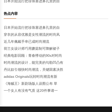
日本开始流行把珍珠塞进鼻孔里的自
热点内容
日本开始流行把珍珠塞进鼻孔里的自
穿衣的从容优雅是女性潮流的时尚风
近几年佩戴手串已成时尚潮流
荷兰女设计师巧用蘑菇制可降解裙子
经典电影回顾：青春悸动的90s对时尚
时尚潮流的设计，能完美的勾勒凹凸有
丹比奴引领快时尚潮流，关键因素决胜
adidas Originals玩转时尚潮流有新
《海贼王》新剧场版人设图公布 草
一个女人有没有气质 这20件事请一