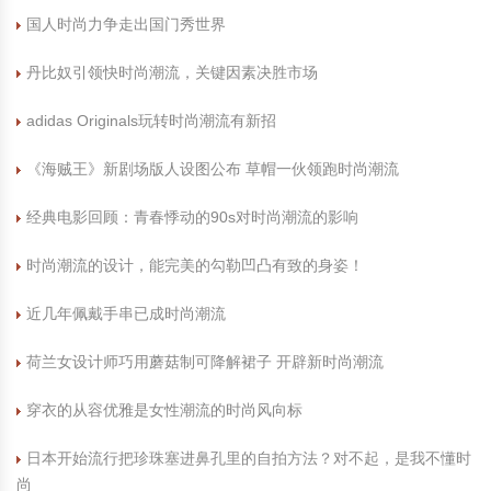
国人时尚力争走出国门秀世界
丹比奴引领快时尚潮流，关键因素决胜市场
adidas Originals玩转时尚潮流有新招
《海贼王》新剧场版人设图公布 草帽一伙领跑时尚潮流
经典电影回顾：青春悸动的90s对时尚潮流的影响
时尚潮流的设计，能完美的勾勒凹凸有致的身姿！
近几年佩戴手串已成时尚潮流
荷兰女设计师巧用蘑菇制可降解裙子 开辟新时尚潮流
穿衣的从容优雅是女性潮流的时尚风向标
日本开始流行把珍珠塞进鼻孔里的自拍方法？对不起，是我不懂时
尚