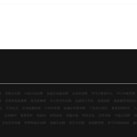
网
刺绣文化网
VI设计知识网
校园文化建设网
企业培训网
学习力教育中心
中小学教育网
网
世界民间故事网
童话故事网
中小学生作文网
余建祥工作室
思维训练
家庭教育顶层设
化
艺术起点
艺术收藏投资
中华武术网
收藏证书查询网
广告设计知识
教育趋势研究
八
资
宝岛期刊
教育百科
致富经
时尚休闲
风雅中国
时尚文化
贝壳书画
中国兰花网
演
文化艺术传播
世界民俗文化网
戏曲文化网
茶艺文化网
幸福教育网
学习力训练知识
趣