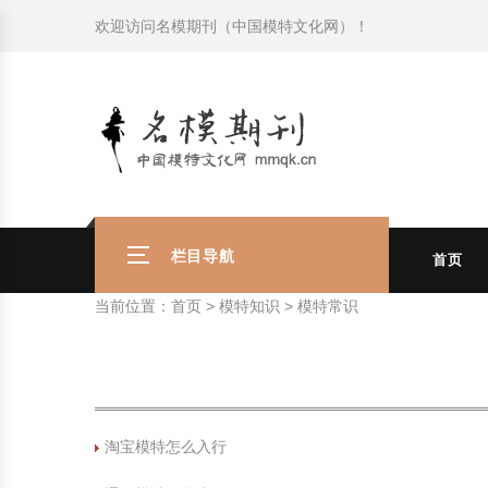
欢迎访问
名模期刊（中国模特文化网）
！
模特常识
中国名模介绍
中国名模写真
服饰搭配
健康常识
时尚新闻动态
模特常识
中国名模介绍
中国名模写真
服饰搭配
健康常识
商务礼仪
国外名模介绍
国外名模写真
珠宝搭配
运动常识
社会热点新闻
商务礼仪
国外名模介绍
国外名模写真
珠宝搭配
运动常识
时尚知识
明星写真欣赏
时尚前沿
养生保健
时尚知识
明星写真欣赏
时尚前沿
养生保健
美容护肤知识
时尚人物
美容护肤知识
时尚人物
栏目导航
首页
当前位置：
首页
>
模特知识
>
模特常识
淘宝模特怎么入行