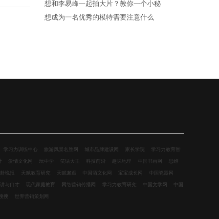
想和李易峰一起拍大片？教你一个小秘
想成为一名优秀的模特需要注意什么
学习力训练中心
旅游风景名胜网
城市品牌建设网
家长学院
学习力教育智
计
爱情文化网
玩中学
笑话大王
科技前沿
趣味地理
中国书画网
思维
卦晚报
天赋教育研究
天赋邂逅
中国酒文化网
宝宝成长网
中国瓷器网
讲与口才
现代家庭教育
网络营销传播网
学习力教育研究
中国文学网
中国
搜搜
世界营销策划网