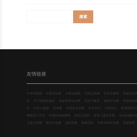
友情链接
中华书画网
中国书法网
中国油画网
书画交易网
艺术传播网
民俗文化
库
学习型城市建设
域名投资知识网
意志力教育
健康生活网
营销策划
谷
中华人物谱
高考季
中国茶文化网
作文评论
天赋车站
西湖风景文
雕塑设计艺术
中国民间故事网
珠宝文化网
世界儿童文学网
文玩收藏投
儿童文学网
国学文化网
成语辞典
健康百科
世界休闲文化网
幸福智库