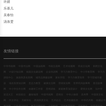
许婧
乐基儿
吴春怡
汤洛雯
友情链接
中华书画网
中国书法网
中国油画网
书画交易网
艺术传播网
民俗文化网
刺绣文化
网
VI设计知识网
校园文化建设网
企业培训网
学习力教育中心
中小学教育网
学习力
训练中心
旅游风景名胜网
城市品牌建设网
家长学院
学习力教育智库
学习型城市建
设
域名投资知识网
意志力教育
健康生活网
营销策划网
世界民间故事网
童话故事
网
中小学生作文网
余建祥工作室
思维训练
家庭教育顶层设计
爱情文化网
玩中学
笑话大王
科技前沿
趣味地理
中国书画网
思维谷
中华人物谱
高考季
中国茶文化
网
作文评论
天赋车站
西湖风景文化
艺术起点
艺术收藏投资
中华武术网
收藏证书
查询网
广告设计知识
教育趋势研究
八卦晚报
天赋教育研究
天赋邂逅
中国酒文化