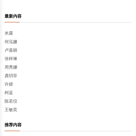
最新内容
米露
何泓姗
卢嘉丽
张梓琳
周秀娜
龚玥菲
许婧
柯蓝
陈若仪
王敏奕
推荐内容