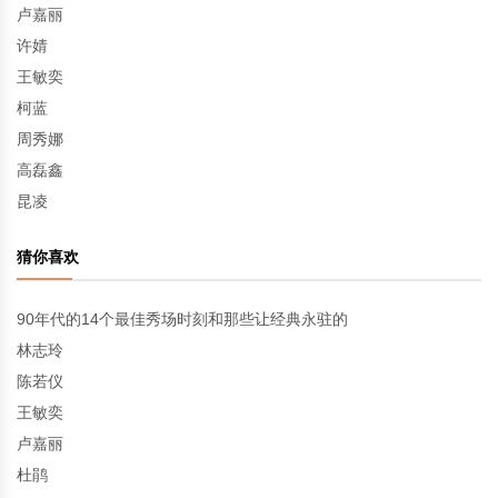
卢嘉丽
许婧
王敏奕
柯蓝
周秀娜
高磊鑫
昆凌
猜你喜欢
90年代的14个最佳秀场时刻和那些让经典永驻的
林志玲
陈若仪
王敏奕
卢嘉丽
杜鹃