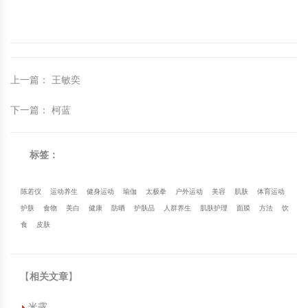
上一篇
：
王敏奕
下一篇
：
柯蓝
标签：
陈若仪
运动养生
健身运动
瑜伽
太极拳
户外运动
美容
肌肤
体育运动
护肤
食物
美白
健康
防晒
护肤品
人群养生
肌肤护理
面膜
方法
饮
食
皮肤
【
相关文章
】
米露