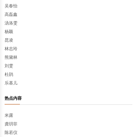
吴春怡
高磊鑫
汤洛雯
杨颖
昆凌
林志玲
熊黛林
刘雯
杜鹃
乐基儿
热点内容
米露
龚玥菲
陈若仪