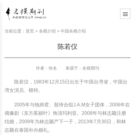
模特常识
中国名模介绍
中国名模写真
服饰搭配
健康常识
时尚新闻动态
模特常识
中国名模介绍
中国名模写真
服饰搭配
健康常识
当前位置：
首页
>
名模介绍
>
中国名模介绍
商务礼仪
国外名模介绍
国外名模写真
珠宝搭配
运动常识
社会热点新闻
商务礼仪
国外名模介绍
国外名模写真
珠宝搭配
运动常识
陈若仪
时尚知识
明星写真欣赏
时尚前沿
养生保健
时尚知识
明星写真欣赏
时尚前沿
养生保健
作者：佚名 来源于：
名模期刊
美容护肤知识
时尚人物
美容护肤知识
时尚人物
陈若仪，1983年12月15日出生于中国台湾省，中国台
湾女演员、模特。
2005年与钱帅君、殷琦合组J.A.M女子团体，2006年在
偶像剧《东方茱丽叶》饰演玛利亚。2008年与林志颖注册
结婚，2009年为林志颖产下一子，2013年7月30日，和林
志颖在泰国补办婚礼。