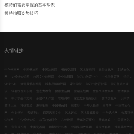
模特们需要掌握的基本常识
模特拍照姿势技巧
友情链接
中华书画网
中国书法网
中国油画网
书画交易网
艺术传播网
民俗文化网
刺绣文化
网
VI设计知识网
校园文化建设网
企业培训网
学习力教育中心
中小学教育网
学习力
训练中心
旅游风景名胜网
城市品牌建设网
家长学院
学习力教育智库
学习型城市建
设
域名投资知识网
意志力教育
健康生活网
营销策划网
世界民间故事网
童话故事
网
中小学生作文网
余建祥工作室
思维训练
家庭教育顶层设计
爱情文化网
玩中学
笑话大王
科技前沿
趣味地理
中国书画网
思维谷
中华人物谱
高考季
中国茶文化
网
作文评论
天赋车站
西湖风景文化
艺术起点
艺术收藏投资
中华武术网
收藏证书
查询网
广告设计知识
教育趋势研究
八卦晚报
天赋教育研究
天赋邂逅
中国酒文化
网
宝宝成长网
中国瓷器网
雕塑设计艺术
中国民间故事网
珠宝文化网
世界儿童文学