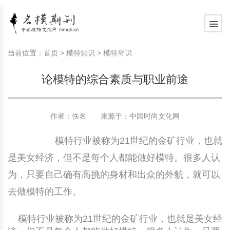
模特常识
中国名模介绍
中国名模写真
服饰搭配
健康常识
时尚新闻动态
模特常识
中国名模介绍
中国名模写真
服饰搭配
健康常识
当前位置：
首页
>
模特知识
>
模特常识
商务礼仪
国外名模介绍
国外名模写真
珠宝搭配
运动常识
社会热点新闻
商务礼仪
国外名模介绍
国外名模写真
珠宝搭配
运动常识
论模特的综合素质与职业前途
时尚知识
明星写真欣赏
时尚前沿
养生保健
时尚知识
明星写真欣赏
时尚前沿
养生保健
作者：佚名 来源于：
中国时尚文化网
美容护肤知识
时尚人物
美容护肤知识
时尚人物
模特行业被称为21世纪的金矿行业，也就
是美女经济，但不是每个人都能做好模特。很多人认
为，只要自己确有高挑的身材和出众的外貌，就可以
去做模特的工作。
模特行业被称为21世纪的金矿行业，也就是美女经