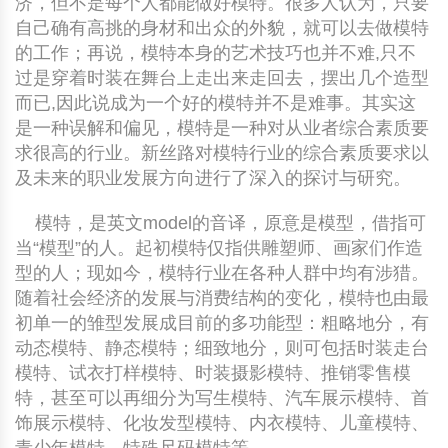
济，但不是每个人都能做好模特。很多人认为，只要
自己确有高挑的身材和出众的外貌，就可以去做模特
的工作；再说，模特本身的艺术技巧也并不难,只不
过是穿着时装在舞台上走出来走回去，摆出几个造型
而已,因此说成为一个好的模特并不是难事。其实这
是一种误解和偏见，模特是一种对从业者综合素质要
求很高的行业。新丝路对模特行业的综合素质要求以
及未来的职业发展方向进行了深入的探讨与研究。
模特，是英文model的音译，原意是模型，借指可
当“模型”的人。起初模特仅指供雕塑师、画家们作造
型的人；现如今，模特行业在各种人群中均有涉猎。
随着社会经济的发展与消费结构的变化，模特也由最
初单一的雏型发展成目前的多功能型：粗略地分，有
动态模特、静态模特；细致地分，则可包括时装走台
模特、试衣打样模特、时装摄影模特、推销零售模
特，甚至可以再细分为写生模特、汽车展示模特、首
饰展示模特、化妆发型模特、内衣模特、儿童模特、