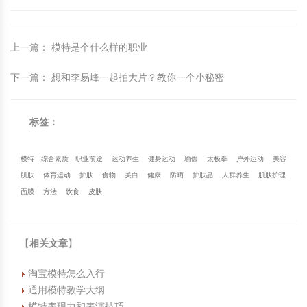
上一篇
：
模特是个什么样的职业
下一篇
：
想和李易峰一起拍大片？教你一个小秘密
标签：
模特
综合素质
职业前途
运动养生
健身运动
瑜伽
太极拳
户外运动
美容
肌肤
体育运动
护肤
食物
美白
健康
防晒
护肤品
人群养生
肌肤护理
面膜
方法
饮食
皮肤
【
相关文章
】
淘宝模特怎么入行
通用模特教学大纲
模特表现力和表演技巧