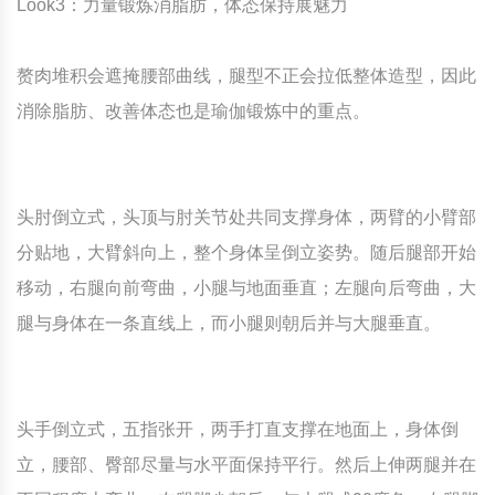
Look3：力量锻炼消脂肪，体态保持展魅力
赘肉堆积会遮掩腰部曲线，腿型不正会拉低整体造型，因此
消除脂肪、改善体态也是瑜伽锻炼中的重点。
头肘倒立式，头顶与肘关节处共同支撑身体，两臂的小臂部
分贴地，大臂斜向上，整个身体呈倒立姿势。随后腿部开始
移动，右腿向前弯曲，小腿与地面垂直；左腿向后弯曲，大
腿与身体在一条直线上，而小腿则朝后并与大腿垂直。
头手倒立式，五指张开，两手打直支撑在地面上，身体倒
立，腰部、臀部尽量与水平面保持平行。然后上伸两腿并在