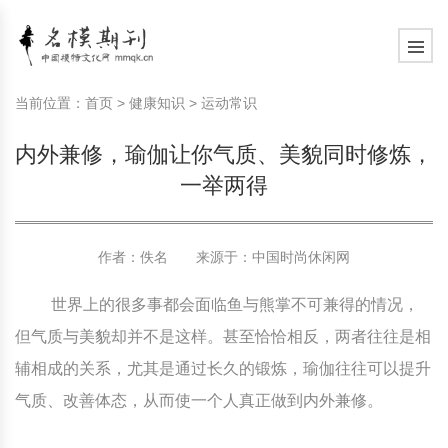
模特常识
中国名模介绍
中国名模写真
服饰搭配
健康常识
时尚新闻动态
模特常识
中国名模介绍
中国名模写真
服饰搭配
健康常识
当前位置：
首页
>
健康知识
>
运动常识
商务礼仪
国外名模介绍
国外名模写真
珠宝搭配
运动常识
社会热点新闻
商务礼仪
国外名模介绍
国外名模写真
珠宝搭配
运动常识
内外兼修，瑜伽让你气质、美貌同时修炼，
时尚知识
明星写真欣赏
时尚前沿
养生保健
时尚知识
明星写真欣赏
时尚前沿
养生保健
一举两得
美容护肤知识
时尚人物
美容护肤知识
时尚人物
作者：佚名 来源于：
中国时尚休闲网
世界上的很多事都会面临鱼与熊掌不可兼得的情况，
但气质与美貌却并不是这样。甚至恰恰相反，两者往往是相
辅相成的关系，尤其是通过长久的锻炼，瑜伽往往可以提升
气质、改善体态，从而使一个人真正做到内外兼修。