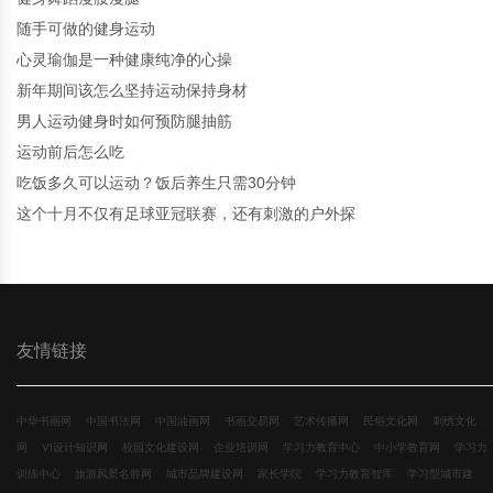
随手可做的健身运动
心灵瑜伽是一种健康纯净的心操
新年期间该怎么坚持运动保持身材
男人运动健身时如何预防腿抽筋
运动前后怎么吃
吃饭多久可以运动？饭后养生只需30分钟
这个十月不仅有足球亚冠联赛，还有刺激的户外探
友情链接
中华书画网
中国书法网
中国油画网
书画交易网
艺术传播网
民俗文化网
刺绣文化
网
VI设计知识网
校园文化建设网
企业培训网
学习力教育中心
中小学教育网
学习力
训练中心
旅游风景名胜网
城市品牌建设网
家长学院
学习力教育智库
学习型城市建