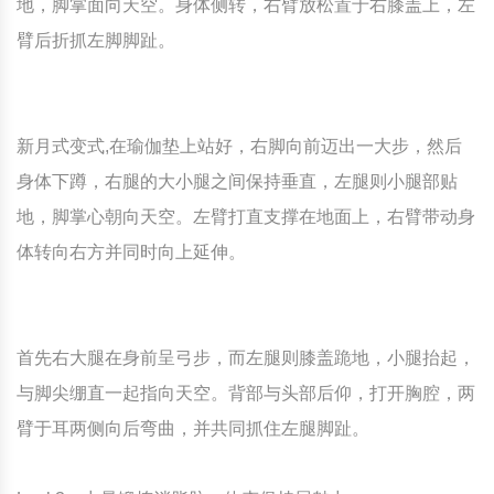
地，脚掌面向天空。身体侧转，右臂放松置于右膝盖上，左
臂后折抓左脚脚趾。
新月式变式,在瑜伽垫上站好，右脚向前迈出一大步，然后
身体下蹲，右腿的大小腿之间保持垂直，左腿则小腿部贴
地，脚掌心朝向天空。左臂打直支撑在地面上，右臂带动身
体转向右方并同时向上延伸。
首先右大腿在身前呈弓步，而左腿则膝盖跪地，小腿抬起，
与脚尖绷直一起指向天空。背部与头部后仰，打开胸腔，两
臂于耳两侧向后弯曲，并共同抓住左腿脚趾。