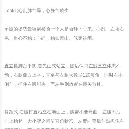
Look1;心乱脾气爆，心静气质生
单腿的姿势最容易检验一个人是否静下心来。心乱，左摇右
晃、重心不稳；心静，稳如泰山、气定神闲。
直立抓脚趾平衡,首先山式站立，随后保持左腿直立体态不
动，右腿侧方上举，直至与左腿大致呈120度角。同时右手
侧伸，抓住右脚脚尖，而左手则放置在髋关节处。
舞蹈式,右腿打直站立在地面上，膝盖不要弯曲。左腿向后
向上抬起，大小腿之间呈直角状态。左臂向背后伸出抓住左