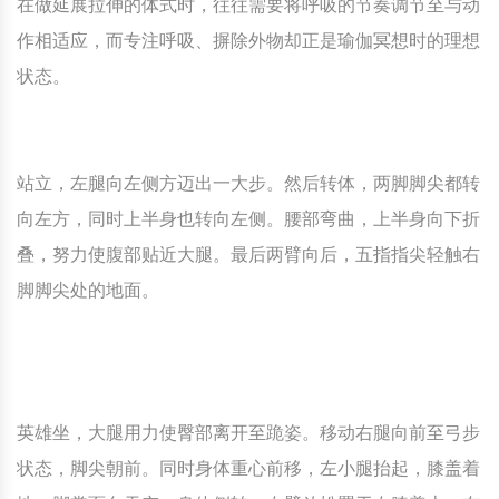
在做延展拉伸的体式时，往往需要将呼吸的节奏调节至与动
作相适应，而专注呼吸、摒除外物却正是瑜伽冥想时的理想
状态。
站立，左腿向左侧方迈出一大步。然后转体，两脚脚尖都转
向左方，同时上半身也转向左侧。腰部弯曲，上半身向下折
叠，努力使腹部贴近大腿。最后两臂向后，五指指尖轻触右
脚脚尖处的地面。
英雄坐，大腿用力使臀部离开至跪姿。移动右腿向前至弓步
状态，脚尖朝前。同时身体重心前移，左小腿抬起，膝盖着