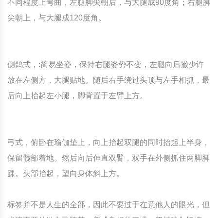
不同程度上弯曲，左腿脚尖朝后，与大腿成90度角；右腿脚
尖朝上，与大腿成120度角。
侧鸽式，:简易坐姿，保持右腿姿势不变，左腿向后撤少许
放在左侧方，大腿贴地。随后右手绕过头顶与左手相抓，最
后向上抬起左小腿，脚背置于左臂上方。
弓式，俯卧在瑜伽垫上，向上抬起双腿的同时抬起上半身，
保留髋部着地。然后向后伸直双臂，双手在外侧抓住两脚脚
踝。头部抬起，望向身体斜上方。
标签并不是人生的全部，因此不要过于在意他人的眼光，但