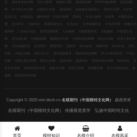
设
域名投资知识网
意志力教育
健康生活网
营销策划网
世界民间故事网
童话故事
网
中小学生作文网
余建祥工作室
思维训练
家庭教育顶层设计
爱情文化网
玩中学
笑话大王
科技前沿
趣味地理
中国书画网
思维谷
中华人物谱
高考季
中国茶文化
网
作文评论
天赋车站
西湖风景文化
艺术起点
艺术收藏投资
中华武术网
收藏证书
查询网
广告设计知识
教育趋势研究
八卦晚报
天赋教育研究
天赋邂逅
中国酒文化
网
宝宝成长网
中国瓷器网
雕塑设计艺术
中国民间故事网
珠宝文化网
世界儿童文学
网
文玩收藏投资
宝岛期刊
教育百科
致富经
时尚休闲
风雅中国
时尚文化
贝壳
书画
中国兰花网
演讲与口才
现代家庭教育
网络营销传播网
学习力教育研究
中国文
学网
中国儿童文学网
国学文化网
成语辞典
健康百科
世界休闲文化网
幸福智库
文
化艺术传播
世界民俗文化网
戏曲文化网
茶艺文化网
幸福教育网
学习力训练知识
趣
搜搜
世界营销策划网
Copyright © 2020.mm.bksh.cn
名模期刊（中国模特文化网）
版权所有
名模期刊（中国模特文化网） 传播视觉美学 弘扬中国时尚文化
首页
模特知识
名模介绍
名模风采