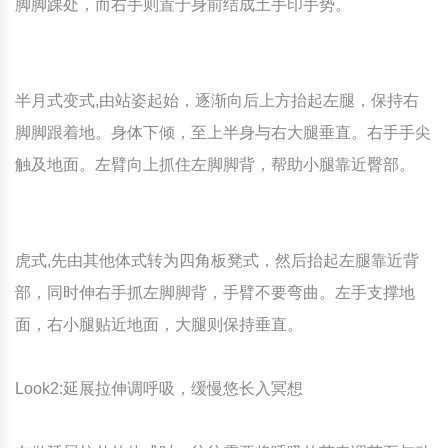
脚脚踝处，而右手则置于身前结成土手印手势。
半月式变式,由站姿起始，逐渐向后上方抬起左腿，保持右
脚脚跟着地。身体下倾，至上半身与右大腿垂直。右手手尖
触及地面。左臂向上抓住左脚脚背，帮助小腿靠近臀部。
虎式,先由其他体式转为四角板凳式，然后抬起左腿靠近背
部，同时伸右手抓左脚脚背，手臂不要弯曲。左手支撑地
面，右小腿贴近地面，大腿则保持垂直。
Look2:延展拉伸调呼吸，缓慢悠长入冥想