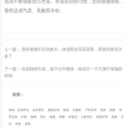
也请不要放纵自己堕落。养成良好的习惯，坚持瑜伽锻炼，
最终达成气质、美貌双丰收。
上一篇
：
室外瑜伽不仅功效大，沐浴阳光鸟语花香，跟室内差别大
多了
下一篇
：
在安静的午后，放下心中烦恼，给自己一个只属于瑜伽的
时间
标签：
瑜伽
运动养生
运动养生
健身运动
瑜伽
太极拳
户外运动
美容
肌肤
体
育运动
护肤
食物
美白
健康
防晒
护肤品
人群养生
肌肤护理
面膜
方
法
饮食
皮肤