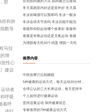
告别肌肉腿的方法 肌肉腿怎么瘦成
，那
冬天晨跑室内好还是室外好 冬天晨
冬泳前喝酒可以预寒吗 冬泳一般泳
肠癌和肺
冬泳会得关节炎吗 冬泳后能不能洗
重指数等
卷腹和仰卧起坐哪个效果好 卷腹和
卷腹是有氧运动还是无氧运动 卷腹
为增肌每天吃40个鸡蛋 增肌一天吃
程马拉
度的增
推荐内容
加急性心
识》建议
中医按摩穴位助睡眠
5种健康的运动方式，每天运动30分钟，
全球公认的三大长寿运动，每天坚持半
。运动者
个人如何进行健康运动
跳和呼吸
坚持适量运动 保持健康状态
随着呼
专家推荐的7种健康运动方式
动，进行