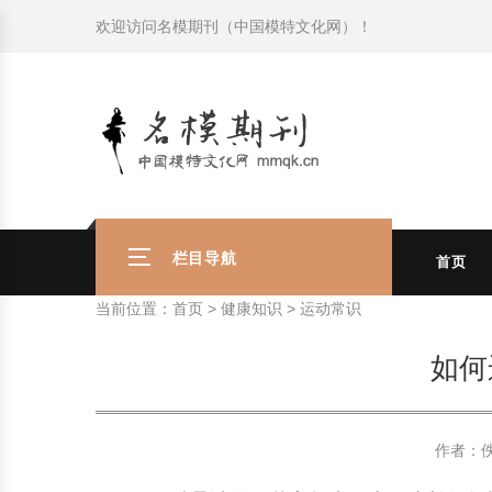
欢迎访问
名模期刊（中国模特文化网）
！
模特常识
中国名模介绍
中国名模写真
服饰搭配
健康常识
时尚新闻动态
模特常识
中国名模介绍
中国名模写真
服饰搭配
健康常识
商务礼仪
国外名模介绍
国外名模写真
珠宝搭配
运动常识
社会热点新闻
商务礼仪
国外名模介绍
国外名模写真
珠宝搭配
运动常识
时尚知识
明星写真欣赏
时尚前沿
养生保健
时尚知识
明星写真欣赏
时尚前沿
养生保健
美容护肤知识
时尚人物
美容护肤知识
时尚人物
栏目导航
首页
当前位置：
首页
>
健康知识
>
运动常识
如何
作者：