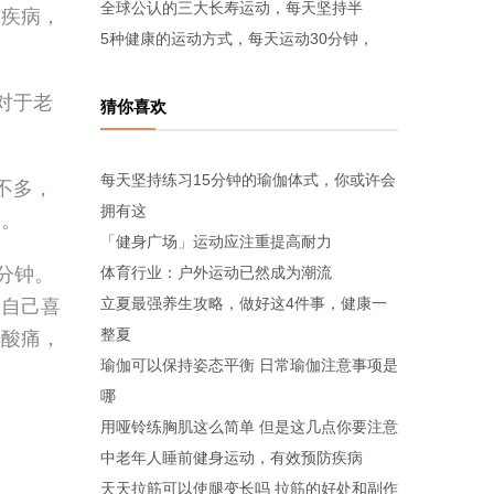
全球公认的三大长寿运动，每天坚持半
节疾病，
5种健康的运动方式，每天运动30分钟，
对于老
猜你喜欢
每天坚持练习15分钟的瑜伽体式，你或许会
不多，
拥有这
用。
「健身广场」运动应注重提高耐力
分钟。
体育行业：户外运动已然成为潮流
立夏最强养生攻略，做好这4件事，健康一
、自己喜
整夏
解酸痛，
瑜伽可以保持姿态平衡 日常瑜伽注意事项是
哪
用哑铃练胸肌这么简单 但是这几点你要注意
中老年人睡前健身运动，有效预防疾病
天天拉筋可以使腿变长吗 拉筋的好处和副作