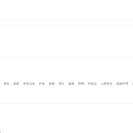
美容
肌肤
体育运动
护肤
食物
美白
健康
防晒
护肤品
人群养生
肌肤护理