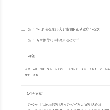
上一篇
：
3-6岁宅在家的孩子能做的互动健康小游戏
下一篇
：
专家推荐的7种健康运动方式
标签：
如何
运动
健康
安全
运动养生
健身运动
瑜伽
太极拳
户外运动
饮食
皮肤
【
相关文章
】
办公室可以练瑜伽瘦腿吗 办公室怎么做瘦腿瑜伽