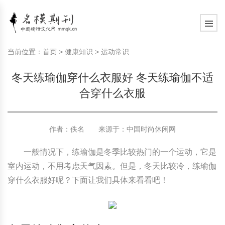
模特常识
中国名模介绍
中国名模写真
服饰搭配
健康常识
时尚新闻动态
模特常识
中国名模介绍
中国名模写真
服饰搭配
健康常识
当前位置：
首页
>
健康知识
>
运动常识
商务礼仪
国外名模介绍
国外名模写真
珠宝搭配
运动常识
社会热点新闻
商务礼仪
国外名模介绍
国外名模写真
珠宝搭配
运动常识
冬天练瑜伽穿什么衣服好 冬天练瑜伽不适
时尚知识
明星写真欣赏
时尚前沿
养生保健
时尚知识
明星写真欣赏
时尚前沿
养生保健
合穿什么衣服
美容护肤知识
时尚人物
美容护肤知识
时尚人物
作者：佚名 来源于：
中国时尚休闲网
一般情况下，练瑜伽是冬季比较热门的一个运动，它是
室内运动，不用考虑天气因素。但是，冬天比较冷，练瑜伽
穿什么衣服好呢？下面让我们具体来看看吧！