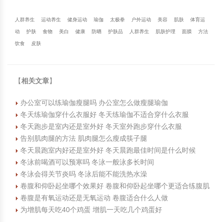
人群养生
运动养生
健身运动
瑜伽
太极拳
户外运动
美容
肌肤
体育运
动
护肤
食物
美白
健康
防晒
护肤品
人群养生
肌肤护理
面膜
方法
饮食
皮肤
【
相关文章
】
办公室可以练瑜伽瘦腿吗 办公室怎么做瘦腿瑜伽
冬天练瑜伽穿什么衣服好 冬天练瑜伽不适合穿什么衣服
冬天跑步是室内还是室外好 冬天室外跑步穿什么衣服
告别肌肉腿的方法 肌肉腿怎么瘦成筷子腿
冬天晨跑室内好还是室外好 冬天晨跑最佳时间是什么时候
冬泳前喝酒可以预寒吗 冬泳一般泳多长时间
冬泳会得关节炎吗 冬泳后能不能洗热水澡
卷腹和仰卧起坐哪个效果好 卷腹和仰卧起坐哪个更适合练腹肌
卷腹是有氧运动还是无氧运动 卷腹适合什么人做
为增肌每天吃40个鸡蛋 增肌一天吃几个鸡蛋好