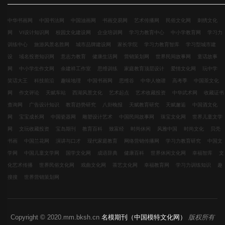
中华书画网
中国书法网
中国油画网
书画交易网
艺术传播网
民俗文化网
刺绣文化
网
VI设计知识网
校园文化建设网
企业培训网
学习力教育中心
中小学教育网
学习力
训练中心
旅游风景名胜网
城市品牌建设网
家长学院
学习力教育智库
学习型城市建
设
域名投资知识网
意志力教育
健康生活网
营销策划网
世界民间故事网
童话故事
网
中小学生作文网
余建祥工作室
思维训练
家庭教育顶层设计
爱情文化网
玩中学
笑话大王
科技前沿
趣味地理
中国书画网
思维谷
中华人物谱
高考季
中国茶文化
网
作文评论
天赋车站
西湖风景文化
艺术起点
艺术收藏投资
中华武术网
收藏证书
查询网
广告设计知识
教育趋势研究
八卦晚报
天赋教育研究
天赋邂逅
中国酒文化
网
宝宝成长网
中国瓷器网
雕塑设计艺术
中国民间故事网
珠宝文化网
世界儿童文学
网
文玩收藏投资
宝岛期刊
教育百科
致富经
时尚休闲
风雅中国
时尚文化
贝壳
书画
中国兰花网
演讲与口才
现代家庭教育
网络营销传播网
学习力教育研究
中国文
学网
中国儿童文学网
国学文化网
成语辞典
健康百科
世界休闲文化网
幸福智库
文
化艺术传播
世界民俗文化网
戏曲文化网
茶艺文化网
幸福教育网
学习力训练知识
趣
搜搜
世界营销策划网
Copyright © 2020.mm.bksh.cn
名模期刊（中国模特文化网）
版权所有