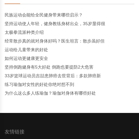
民族运动会能给全民健身带来哪些启示？
坚持运动使人年轻，健身教练身材出众，35岁显得很
太极拳流派种类介绍
经常散步真的就对身体好吗？医生坦言：散步虽好但
运动给儿童带来的好处
如何运动更健康更安全
坚持倒跑健身有5大好处 倒跑也要提防2大危害
33岁篮球运动员吉喆患肺癌去世背后：多款肺癌新
练习瑜伽对女性的好处你绝对想不到
为什么这么多人练瑜伽？瑜伽对身体有哪些好处
友情链接