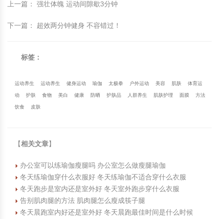
上一篇
：
强壮体魄 运动间隙歇3分钟
下一篇
：
超效两分钟健身 不容错过！
标签：
运动养生
运动养生
健身运动
瑜伽
太极拳
户外运动
美容
肌肤
体育运
动
护肤
食物
美白
健康
防晒
护肤品
人群养生
肌肤护理
面膜
方法
饮食
皮肤
【
相关文章
】
办公室可以练瑜伽瘦腿吗 办公室怎么做瘦腿瑜伽
冬天练瑜伽穿什么衣服好 冬天练瑜伽不适合穿什么衣服
冬天跑步是室内还是室外好 冬天室外跑步穿什么衣服
告别肌肉腿的方法 肌肉腿怎么瘦成筷子腿
冬天晨跑室内好还是室外好 冬天晨跑最佳时间是什么时候