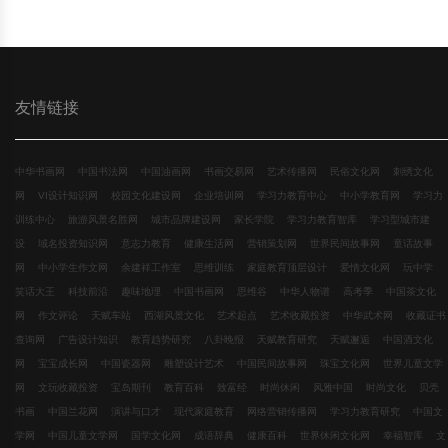
友情链接
中华书画网
中国书法网
中国油画网
书画交易网
艺术传播网
民俗文化网
刺绣文化
网
VI设计知识网
校园文化建设网
企业培训网
学习力教育中心
中小学教育网
学习力
训练中心
旅游风景名胜网
城市品牌建设网
家长学院
学习力教育智库
学习型城市建
设
域名投资知识网
意志力教育
健康生活网
营销策划网
世界民间故事网
童话故事
网
中小学生作文网
余建祥工作室
思维训练
家庭教育顶层设计
爱情文化网
玩中学
笑话大王
科技前沿
趣味地理
中国书画网
思维谷
中华人物谱
高考季
中国茶文化
网
作文评论
天赋车站
西湖风景文化
艺术起点
艺术收藏投资
中华武术网
收藏证书
查询网
广告设计知识
教育趋势研究
八卦晚报
天赋教育研究
天赋邂逅
中国酒文化
网
宝宝成长网
中国瓷器网
雕塑设计艺术
中国民间故事网
珠宝文化网
世界儿童文学
网
文玩收藏投资
宝岛期刊
教育百科
致富经
时尚休闲
风雅中国
时尚文化
贝壳
书画
中国兰花网
演讲与口才
现代家庭教育
网络营销传播网
学习力教育研究
中国文
学网
中国儿童文学网
国学文化网
成语辞典
健康百科
世界休闲文化网
幸福智库
文