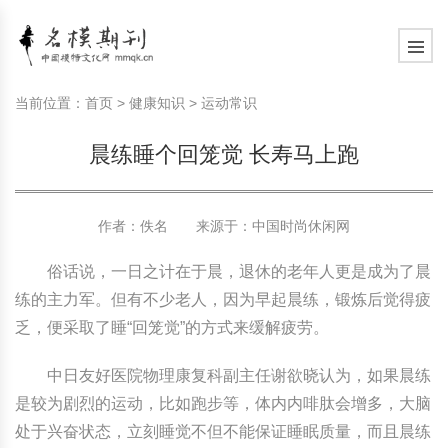
模特常识
中国名模介绍
中国名模写真
服饰搭配
健康常识
时尚新闻动态
模特常识
中国名模介绍
中国名模写真
服饰搭配
健康常识
当前位置：
首页
>
健康知识
>
运动常识
商务礼仪
国外名模介绍
国外名模写真
珠宝搭配
运动常识
社会热点新闻
商务礼仪
国外名模介绍
国外名模写真
珠宝搭配
运动常识
晨练睡个回笼觉 长寿马上跑
时尚知识
明星写真欣赏
时尚前沿
养生保健
时尚知识
明星写真欣赏
时尚前沿
养生保健
作者：佚名 来源于：
中国时尚休闲网
美容护肤知识
时尚人物
美容护肤知识
时尚人物
俗话说，一日之计在于晨，退休的老年人更是成为了晨
练的主力军。但有不少老人，因为早起晨练，锻炼后觉得疲
乏，便采取了睡“回笼觉”的方式来缓解疲劳。
中日友好医院物理康复科副主任谢欲晓认为，如果晨练
是较为剧烈的运动，比如跑步等，体内内啡肽会增多，大脑
处于兴奋状态，立刻睡觉不但不能保证睡眠质量，而且晨练