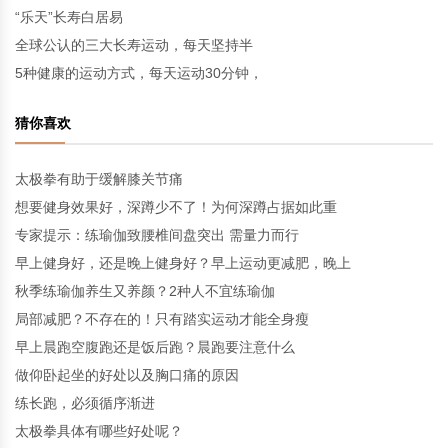
“乐天”长寿白居易
全球公认的三大长寿运动，每天坚持半
5种健康的运动方式，每天运动30分钟，
猜你喜欢
太极拳有助于缓解膝关节痛
想要健身效果好，深蹲少不了！为何深蹲占据如此重
专家提示：练瑜伽致腰椎间盘突出 需量力而行
早上健身好，还是晚上健身好？早上运动更减肥，晚上
秋季练瑜伽养生又养颜？2种人不宜练瑜伽
局部减肥？不存在的！只有踏实运动才能全身瘦
早上晨跑空腹跑还是饭后跑？晨跑要注意什么
做仰卧起坐的好处以及胸口痛的原因
练长跑，必须循序渐进
太极拳具体有哪些好处呢？