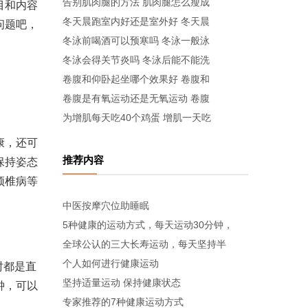
告别肌肉腿的方法 肌肉腿怎么瘦成
目和内容
冬天晨跑室内好还是室外好 冬天晨
问题吧，
冬泳前喝酒可以预寒吗 冬泳一般泳
冬泳会得关节炎吗 冬泳后能不能洗
卷腹和仰卧起坐哪个效果好 卷腹和
卷腹是有氧运动还是无氧运动 卷腹
为增肌每天吃40个鸡蛋 增肌一天吃
康，还可
推荐内容
保持姿态
颈椎病等
中医按摩穴位助睡眠
5种健康的运动方式，每天运动30分钟，
全球公认的三大长寿运动，每天坚持半
个人如何进行健康运动
时都是直
坚持适量运动 保持健康状态
钟，可以
专家推荐的7种健康运动方式