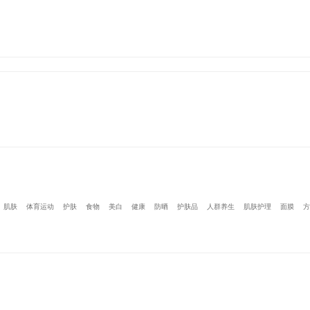
肌肤
体育运动
护肤
食物
美白
健康
防晒
护肤品
人群养生
肌肤护理
面膜
方