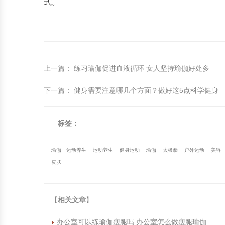
式。
上一篇
：
练习瑜伽促进血液循环 女人坚持瑜伽好处多
下一篇
：
健身需要注意哪几个方面？做好这5点科学健身
标签：
瑜伽
运动养生
运动养生
健身运动
瑜伽
太极拳
户外运动
美容
皮肤
【
相关文章
】
办公室可以练瑜伽瘦腿吗 办公室怎么做瘦腿瑜伽