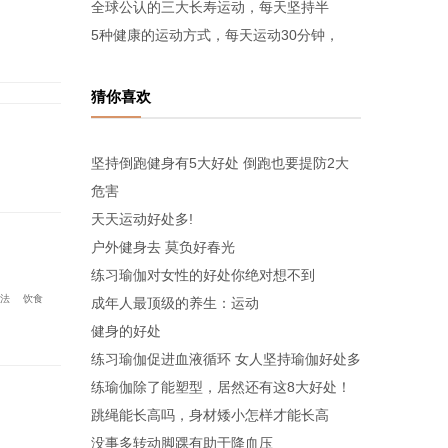
全球公认的三大长寿运动，每天坚持半
5种健康的运动方式，每天运动30分钟，
猜你喜欢
坚持倒跑健身有5大好处 倒跑也要提防2大
危害
天天运动好处多!
户外健身去 莫负好春光
练习瑜伽对女性的好处你绝对想不到
法
饮食
成年人最顶级的养生：运动
健身的好处
练习瑜伽促进血液循环 女人坚持瑜伽好处多
练瑜伽除了能塑型，居然还有这8大好处！
跳绳能长高吗，身材矮小怎样才能长高
没事多转动脚踝有助于降血压