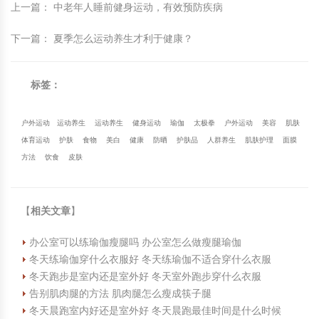
上一篇
：
中老年人睡前健身运动，有效预防疾病
下一篇
：
夏季怎么运动养生才利于健康？
标签：
户外运动
运动养生
运动养生
健身运动
瑜伽
太极拳
户外运动
美容
肌肤
体育运动
护肤
食物
美白
健康
防晒
护肤品
人群养生
肌肤护理
面膜
方法
饮食
皮肤
【
相关文章
】
办公室可以练瑜伽瘦腿吗 办公室怎么做瘦腿瑜伽
冬天练瑜伽穿什么衣服好 冬天练瑜伽不适合穿什么衣服
冬天跑步是室内还是室外好 冬天室外跑步穿什么衣服
告别肌肉腿的方法 肌肉腿怎么瘦成筷子腿
冬天晨跑室内好还是室外好 冬天晨跑最佳时间是什么时候