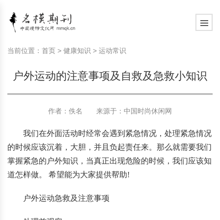
模特常识
中国名模介绍
中国名模写真
服饰搭配
健康常识
时尚新闻动态
模特常识
中国名模介绍
中国名模写真
服饰搭配
健康常识
当前位置：
首页
>
健康知识
>
运动常识
商务礼仪
国外名模介绍
国外名模写真
珠宝搭配
运动常识
社会热点新闻
商务礼仪
国外名模介绍
国外名模写真
珠宝搭配
运动常识
户外运动的注意事项及自救及急救小知识
时尚知识
明星写真欣赏
时尚前沿
养生保健
时尚知识
明星写真欣赏
时尚前沿
养生保健
作者：佚名 来源于：
中国时尚休闲网
美容护肤知识
时尚人物
美容护肤知识
时尚人物
我们在外面活动时经常会遇到紧急情况，处理紧急情况
的时候应该沉着，大胆，并且负起责任来。那么就需要我们
掌握紧急的户外知识，当真正出现危险的时候，我们应该知
道怎样做。 希望能为大家提供帮助!
户外运动急救及注意事项