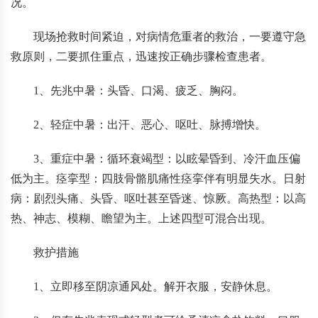
况。
现场抢救时间紧迫，对病情危重者的救治，一要遵守急
救原则，二要抓住重点，迅速按正确步骤检查患者。
1、先兆中暑：头昏、口渴、疲乏、胸闷。
2、轻症中暑：出汗、恶心、呕吐、脉搏增快。
3、重症中暑：循环衰竭型：以眩晕昏到、冷汗血压偏
低为主。痉挛型：四肢骨骼肌痛性痉挛伴有明显失水。日射
病：剧烈头痛、头昏、呕吐甚至昏迷、惊厥。高热型：以高
热、神志、模糊、瞻望为主。上述四型可混合出现。
救护措施
1、立即移至阴凉通风处。解开衣服，安静休息。