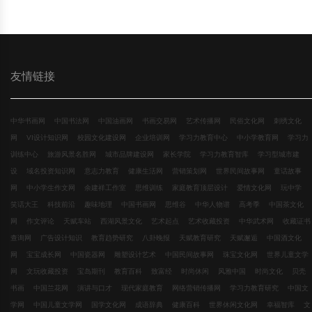
友情链接
中华书画网
中国书法网
中国油画网
书画交易网
艺术传播网
民俗文化网
刺绣文化
网
VI设计知识网
校园文化建设网
企业培训网
学习力教育中心
中小学教育网
学习力
训练中心
旅游风景名胜网
城市品牌建设网
家长学院
学习力教育智库
学习型城市建
设
域名投资知识网
意志力教育
健康生活网
营销策划网
世界民间故事网
童话故事
网
中小学生作文网
余建祥工作室
思维训练
家庭教育顶层设计
爱情文化网
玩中学
笑话大王
科技前沿
趣味地理
中国书画网
思维谷
中华人物谱
高考季
中国茶文化
网
作文评论
天赋车站
西湖风景文化
艺术起点
艺术收藏投资
中华武术网
收藏证书
查询网
广告设计知识
教育趋势研究
八卦晚报
天赋教育研究
天赋邂逅
中国酒文化
网
宝宝成长网
中国瓷器网
雕塑设计艺术
中国民间故事网
珠宝文化网
世界儿童文学
网
文玩收藏投资
宝岛期刊
教育百科
致富经
时尚休闲
风雅中国
时尚文化
贝壳
书画
中国兰花网
演讲与口才
现代家庭教育
网络营销传播网
学习力教育研究
中国文
学网
中国儿童文学网
国学文化网
成语辞典
健康百科
世界休闲文化网
幸福智库
文