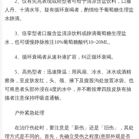
2、仅有先兆表现或轻型者可给予清凉含盐饮料，口服
人丹、十滴水等。疑有循环衰竭者，酌情给予葡萄糖生理盐
水静滴。
3、痉挛型者口服含盐清凉饮料或静滴葡萄糖生理盐
水，也可缓慢静脉推注10%葡萄糖酸钙10~20ML。
4、循环衰竭者从速补液扩容，纠正循环衰竭。
5、高热型者：迅速降温：用风扇、冷水、冰水或酒精
擦身，至皮肤发红，头、颈、掖下及腹股沟处放置冰袋。也
可将患者头部外浸在4度的水中，并不断按摩四肢皮肤有抽
搐者注意保持呼吸道通畅。
户外紧急处理
在治疗伤处时，要注意是「新伤」还是「旧伤」，其处
理方式是不同的。首先，先确立受伤之程度(患部外观是否