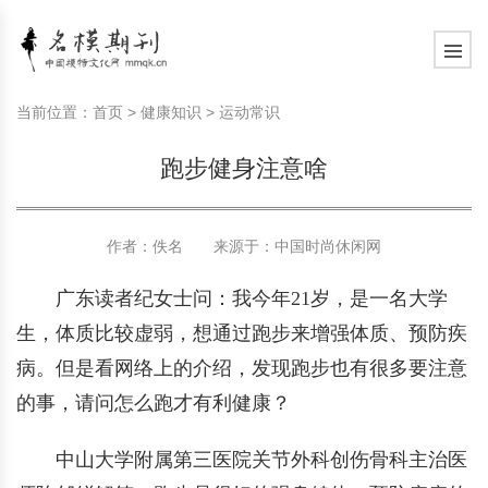
模特常识
中国名模介绍
中国名模写真
服饰搭配
健康常识
时尚新闻动态
模特常识
中国名模介绍
中国名模写真
服饰搭配
健康常识
当前位置：
首页
>
健康知识
>
运动常识
商务礼仪
国外名模介绍
国外名模写真
珠宝搭配
运动常识
社会热点新闻
商务礼仪
国外名模介绍
国外名模写真
珠宝搭配
运动常识
跑步健身注意啥
时尚知识
明星写真欣赏
时尚前沿
养生保健
时尚知识
明星写真欣赏
时尚前沿
养生保健
作者：佚名 来源于：
中国时尚休闲网
美容护肤知识
时尚人物
美容护肤知识
时尚人物
广东读者纪女士问：我今年21岁，是一名大学
生，体质比较虚弱，想通过跑步来增强体质、预防疾
病。但是看网络上的介绍，发现跑步也有很多要注意
的事，请问怎么跑才有利健康？
中山大学附属第三医院关节外科创伤骨科主治医