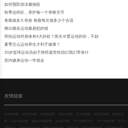
如何预防游泳腿抽筋
秋季这样趴，养护每一个脊椎关节
卷腹做多久有效 卷腹每次做多少个合适
揪出糖友运动最易犯的错
挥拍运动对身体有4大好处？医生＠爱运动的你，不妨
夏季怎么运动养生才利于健康？
33岁篮球运动员由于肺癌逝世给咱们我们带来什
室内健身运动一学就会
友情链接
中华书画网
中国书法网
中国油画网
书画交易网
艺术传播网
民俗文化网
刺绣文化
网
VI设计知识网
校园文化建设网
企业培训网
学习力教育中心
中小学教育网
学习力
训练中心
旅游风景名胜网
城市品牌建设网
家长学院
学习力教育智库
学习型城市建