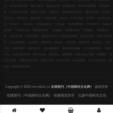
设
域名投资知识网
意志力教育
健康生活网
营销策划网
世界民间故事网
童话故事
网
中小学生作文网
余建祥工作室
思维训练
家庭教育顶层设计
爱情文化网
玩中学
笑话大王
科技前沿
趣味地理
中国书画网
思维谷
中华人物谱
高考季
中国茶文化
网
作文评论
天赋车站
西湖风景文化
艺术起点
艺术收藏投资
中华武术网
收藏证书
查询网
广告设计知识
教育趋势研究
八卦晚报
天赋教育研究
天赋邂逅
中国酒文化
网
宝宝成长网
中国瓷器网
雕塑设计艺术
中国民间故事网
珠宝文化网
世界儿童文学
网
文玩收藏投资
宝岛期刊
教育百科
致富经
时尚休闲
风雅中国
时尚文化
贝壳
书画
中国兰花网
演讲与口才
现代家庭教育
网络营销传播网
学习力教育研究
中国文
学网
中国儿童文学网
国学文化网
成语辞典
健康百科
世界休闲文化网
幸福智库
文
化艺术传播
世界民俗文化网
戏曲文化网
茶艺文化网
幸福教育网
学习力训练知识
趣
搜搜
世界营销策划网
Copyright © 2020.mm.bksh.cn
名模期刊（中国模特文化网）
版权所有
名模期刊（中国模特文化网） 传播视觉美学 弘扬中国时尚文化