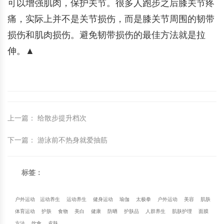
可以增强肌肉，保护关节。很多人跑步之后膝关节疼
痛，实际上并不是关节损伤，而是膝关节周围的韧带
损伤和肌肉损伤。避免韧带损伤的最佳方法就是拉
伸。▲
上一篇
：
给散步提升档次
下一篇
：
游泳前不热身就爱抽筋
标签：
户外运动
运动养生
运动养生
健身运动
瑜伽
太极拳
户外运动
美容
肌肤
体育运动
护肤
食物
美白
健康
防晒
护肤品
人群养生
肌肤护理
面膜
方法
饮食
皮肤