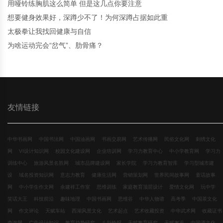
用哑铃练胸肌这么简单 但是这几点你要注意
想要健身效果好，深蹲少不了！为何深蹲占据如此重
太极拳让我找回健康与自信
为啥运动完会“岔气”、肋骨痛？
友情链接
中华书画网
中国书法网
中国油画网
书画交易网
艺术传播网
民俗文化网
刺绣文化
网
VI设计知识网
校园文化建设网
企业培训网
学习力教育中心
中小学教育网
学习力
训练中心
旅游风景名胜网
城市品牌建设网
家长学院
学习力教育智库
学习型城市建
设
域名投资知识网
意志力教育
健康生活网
营销策划网
世界民间故事网
童话故事
网
中小学生作文网
余建祥工作室
思维训练
家庭教育顶层设计
爱情文化网
玩中学
笑话大王
科技前沿
趣味地理
中国书画网
思维谷
中华人物谱
高考季
中国茶文化
网
作文评论
天赋车站
西湖风景文化
艺术起点
艺术收藏投资
中华武术网
收藏证书
查询网
广告设计知识
教育趋势研究
八卦晚报
天赋教育研究
天赋邂逅
中国酒文化