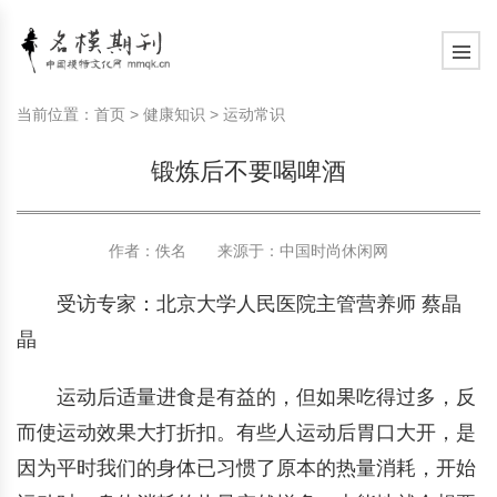
模特常识
中国名模介绍
中国名模写真
服饰搭配
健康常识
时尚新闻动态
模特常识
中国名模介绍
中国名模写真
服饰搭配
健康常识
当前位置：
首页
>
健康知识
>
运动常识
商务礼仪
国外名模介绍
国外名模写真
珠宝搭配
运动常识
社会热点新闻
商务礼仪
国外名模介绍
国外名模写真
珠宝搭配
运动常识
锻炼后不要喝啤酒
时尚知识
明星写真欣赏
时尚前沿
养生保健
时尚知识
明星写真欣赏
时尚前沿
养生保健
作者：佚名 来源于：
中国时尚休闲网
美容护肤知识
时尚人物
美容护肤知识
时尚人物
受访专家：北京大学人民医院主管营养师 蔡晶
晶
运动后适量进食是有益的，但如果吃得过多，反
而使运动效果大打折扣。有些人运动后胃口大开，是
因为平时我们的身体已习惯了原本的热量消耗，开始