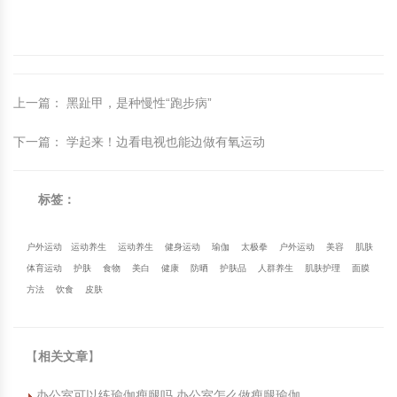
上一篇
：
黑趾甲，是种慢性“跑步病”
下一篇
：
学起来！边看电视也能边做有氧运动
标签：
户外运动
运动养生
运动养生
健身运动
瑜伽
太极拳
户外运动
美容
肌肤
体育运动
护肤
食物
美白
健康
防晒
护肤品
人群养生
肌肤护理
面膜
方法
饮食
皮肤
【
相关文章
】
办公室可以练瑜伽瘦腿吗 办公室怎么做瘦腿瑜伽