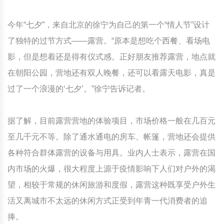
今年“七夕”，来自北京的徐宁为自己的第一个“情人节”设计
了独特的过节方式——露营。“原本是想吃个西餐、看场电
影，但是想着还是得有仪式感。正好朋友推荐露营，地点就
在朝阳公园，营地还有双人晚餐，还可以看露天电影，真是
过了一个浪漫的‘七夕’。”徐宁告诉记者。
据了解，目前露营营地的体验项目，市场价格一般在几百元
至几千元不等。除了通水通电的房车、帐篷，营地还会提供
各种符合群体露营的设备与用具。业内人士表示，露营在国
内市场的火爆，很大程度上源于疫情影响下人们对户外的渴
望，相较于常规的休闲旅游和度假，露营这种既享受户外生
活又离城市不太远的休闲方式正受到年青一代消费者的追
捧。