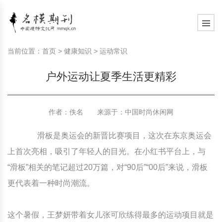
模特常识
中国名模介绍
中国名模写真
服饰搭配
健康常识
时尚新闻动态
模特常识
中国名模介绍
中国名模写真
服饰搭配
健康常识
当前位置：
首页
>
健康知识
>
运动常识
商务礼仪
国外名模介绍
国外名模写真
珠宝搭配
运动常识
社会热点新闻
商务礼仪
国外名模介绍
国外名模写真
珠宝搭配
运动常识
户外运动让夏季生活更精彩
时尚知识
明星写真欣赏
时尚前沿
养生保健
时尚知识
明星写真欣赏
时尚前沿
养生保健
作者：佚名 来源于：
中国时尚休闲网
美容护肤知识
时尚人物
美容护肤知识
时尚人物
滑板是奥运会的新晋比赛项目，这次在东京奥运会
上首次亮相，吸引了年轻人的目光。在小红书平台上，与
“滑板”相关的笔记超过20万篇，对“90后”“00后”来说，滑板
更代表着一种时尚潮流。
这个暑假，王梦妍带着女儿张可欣练得最多的运动项目就是