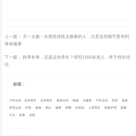
上一篇
：
天一太极：长期坚持练太极拳的人，注意这些细节更有利
身体健康
下一篇
：
静养长寿，还是运动养生？研究1500名老人，终于得出结
论
标签：
户外运动
运动养生
运动养生
健身运动
瑜伽
太极拳
户外运动
美容
肌肤
体育运动
护肤
食物
美白
健康
防晒
护肤品
人群养生
肌肤护理
面膜
方法
饮食
皮肤