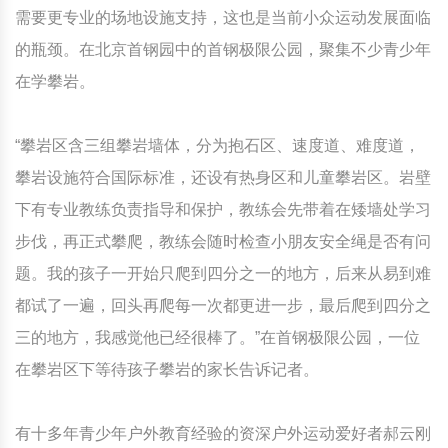
需要更专业的场地设施支持，这也是当前小众运动发展面临
的瓶颈。在北京首钢园中的首钢极限公园，聚集不少青少年
在学攀岩。
“攀岩区含三组攀岩墙体，分为抱石区、速度道、难度道，
攀岩设施符合国际标准，还设有热身区和儿童攀岩区。岩壁
下有专业教练负责指导和保护，教练会先带着在矮墙处学习
步伐，再正式攀爬，教练会随时检查小朋友安全绳是否有问
题。我的孩子一开始只爬到四分之一的地方，后来从易到难
都试了一遍，回头再爬每一次都更进一步，最后爬到四分之
三的地方，我感觉他已经很棒了。”在首钢极限公园，一位
在攀岩区下等待孩子攀岩的家长告诉记者。
有十多年青少年户外教育经验的资深户外运动爱好者郝云刚