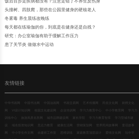
饭后百步走疾病都没有？注意走错了不养生反伤身
头撞树、四肢爬，那些在公园里健身的硬核老人
冬雾毒 养生晨练改晚练
每天都在练瑜伽的你，到底是在健身还是自残？
研究：办公室瑜伽有助于缓解工作压力
患了关节炎 做做水中运动
友情链接
中华书画网
中国书法网
中国油画网
书画交易网
艺术传播网
民俗文化网
刺绣文化
网
VI设计知识网
校园文化建设网
企业培训网
学习力教育中心
中小学教育网
学习力
训练中心
旅游风景名胜网
城市品牌建设网
家长学院
学习力教育智库
学习型城市建
设
域名投资知识网
意志力教育
健康生活网
营销策划网
世界民间故事网
童话故事
网
中小学生作文网
余建祥工作室
思维训练
家庭教育顶层设计
爱情文化网
玩中学