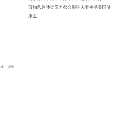
万物风趣吵架压力都会影响夫妻生活美国健
康主
饮食
皮肤