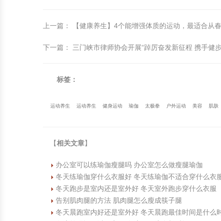
上一篇
：
【健康养生】4个能增强体质的运动，最适合从
下一篇
：
三门峡市律师协会开展“踔厉奋发新征程 携手健
标签：
运动养生
运动养生
健身运动
瑜伽
太极拳
户外运动
美容
肌肤
【
相关文章
】
办公室可以练瑜伽瘦腿吗 办公室怎么做瘦腿瑜伽
冬天练瑜伽穿什么衣服好 冬天练瑜伽不适合穿什么衣
冬天跑步是室内还是室外好 冬天室外跑步穿什么衣服
告别肌肉腿的方法 肌肉腿怎么瘦成筷子腿
冬天晨跑室内好还是室外好 冬天晨跑最佳时间是什么