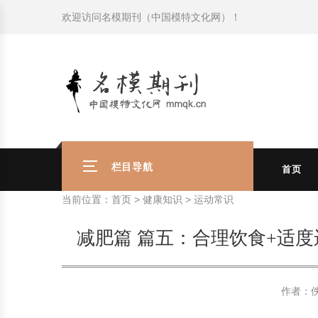
欢迎访问
名模期刊（中国模特文化网）
！
模特常识
中国名模介绍
中国名模写真
服饰搭配
健康常识
时尚新闻动态
模特常识
中国名模介绍
中国名模写真
服饰搭配
健康常识
商务礼仪
国外名模介绍
国外名模写真
珠宝搭配
运动常识
社会热点新闻
商务礼仪
国外名模介绍
国外名模写真
珠宝搭配
运动常识
时尚知识
明星写真欣赏
时尚前沿
养生保健
时尚知识
明星写真欣赏
时尚前沿
养生保健
美容护肤知识
时尚人物
美容护肤知识
时尚人物
栏目导航
首页
当前位置：
首页
>
健康知识
>
运动常识
减肥篇 篇五：合理饮食+适
作者：