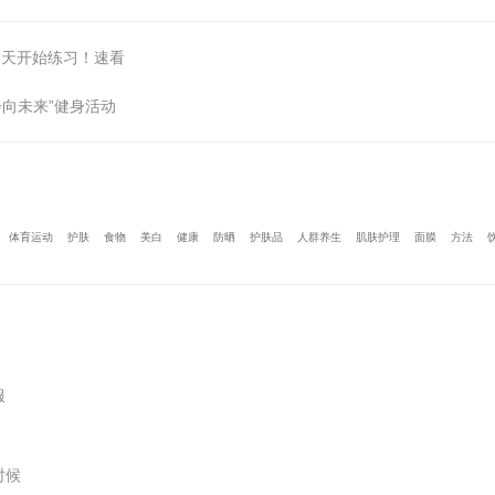
春天开始练习！速看
步向未来”健身活动
体育运动
护肤
食物
美白
健康
防晒
护肤品
人群养生
肌肤护理
面膜
方法
服
时候