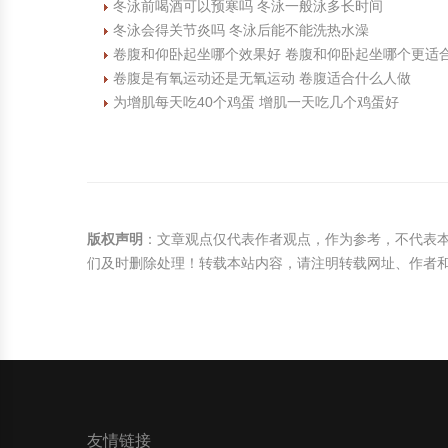
冬泳前喝酒可以预寒吗 冬泳一般泳多长时间
冬泳会得关节炎吗 冬泳后能不能洗热水澡
卷腹和仰卧起坐哪个效果好 卷腹和仰卧起坐哪个更适
卷腹是有氧运动还是无氧运动 卷腹适合什么人做
为增肌每天吃40个鸡蛋 增肌一天吃几个鸡蛋好
版权声明
：文章观点仅代表作者观点，作为参考，不代表
们及时删除处理！转载本站内容，请注明转载网址、作者
友情链接