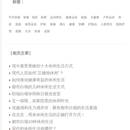
标签：
中式风格
装修
色彩
色调
运动养生
健身运动
瑜伽
太极拳
户外运动
美
容
肌肤
体育运动
护肤
食物
美白
健康
防晒
护肤品
人群养生
肌肤护
理
面膜
方法
饮食
皮肤
【
相关文章
】
现今最受青睐的十大休闲生活方式
现代人应如何“正确地休闲”？
如何推动健康有益的休闲生活
都市白领的几种休闲生活方式
职场白领休闲秋日最佳造型
五一假期，农家院里的休闲时光
优越感和压力感并存：聚焦都市白领的生活素描
在北京，周末休闲生活的正确打开方式！
都市白领10种休闲生活
宋代的休闲生活有哪些？