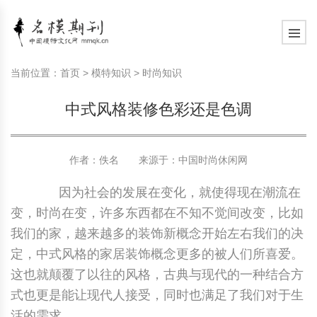
模特常识
中国名模介绍
中国名模写真
服饰搭配
健康常识
时尚新闻动态
模特常识
中国名模介绍
中国名模写真
服饰搭配
健康常识
当前位置：
首页
>
模特知识
>
时尚知识
商务礼仪
国外名模介绍
国外名模写真
珠宝搭配
运动常识
社会热点新闻
商务礼仪
国外名模介绍
国外名模写真
珠宝搭配
运动常识
中式风格装修色彩还是色调
时尚知识
明星写真欣赏
时尚前沿
养生保健
时尚知识
明星写真欣赏
时尚前沿
养生保健
作者：佚名 来源于：
中国时尚休闲网
美容护肤知识
时尚人物
美容护肤知识
时尚人物
因为社会的发展在变化，就使得现在潮流在
变，时尚在变，许多东西都在不知不觉间改变，比如
我们的家，越来越多的装饰新概念开始左右我们的决
定，中式风格的家居装饰概念更多的被人们所喜爱。
这也就颠覆了以往的风格，古典与现代的一种结合方
式也更是能让现代人接受，同时也满足了我们对于生
活的需求。