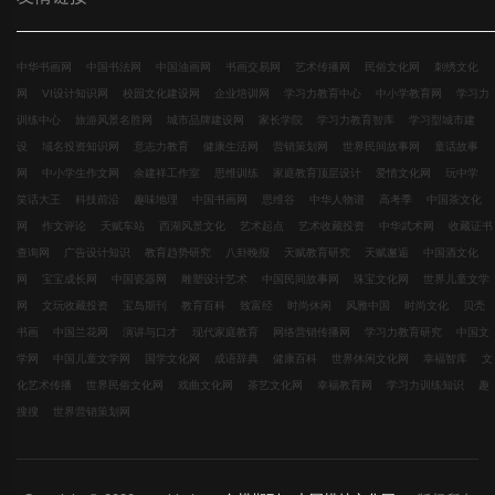
中华书画网
中国书法网
中国油画网
书画交易网
艺术传播网
民俗文化网
刺绣文化
网
VI设计知识网
校园文化建设网
企业培训网
学习力教育中心
中小学教育网
学习力
训练中心
旅游风景名胜网
城市品牌建设网
家长学院
学习力教育智库
学习型城市建
设
域名投资知识网
意志力教育
健康生活网
营销策划网
世界民间故事网
童话故事
网
中小学生作文网
余建祥工作室
思维训练
家庭教育顶层设计
爱情文化网
玩中学
笑话大王
科技前沿
趣味地理
中国书画网
思维谷
中华人物谱
高考季
中国茶文化
网
作文评论
天赋车站
西湖风景文化
艺术起点
艺术收藏投资
中华武术网
收藏证书
查询网
广告设计知识
教育趋势研究
八卦晚报
天赋教育研究
天赋邂逅
中国酒文化
网
宝宝成长网
中国瓷器网
雕塑设计艺术
中国民间故事网
珠宝文化网
世界儿童文学
网
文玩收藏投资
宝岛期刊
教育百科
致富经
时尚休闲
风雅中国
时尚文化
贝壳
书画
中国兰花网
演讲与口才
现代家庭教育
网络营销传播网
学习力教育研究
中国文
学网
中国儿童文学网
国学文化网
成语辞典
健康百科
世界休闲文化网
幸福智库
文
化艺术传播
世界民俗文化网
戏曲文化网
茶艺文化网
幸福教育网
学习力训练知识
趣
搜搜
世界营销策划网