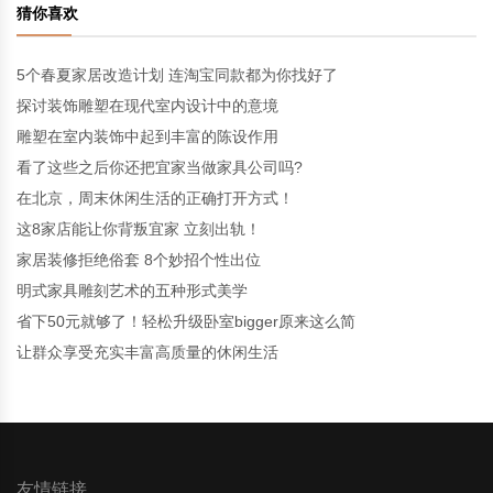
猜你喜欢
5个春夏家居改造计划 连淘宝同款都为你找好了
探讨装饰雕塑在现代室内设计中的意境
雕塑在室内装饰中起到丰富的陈设作用
看了这些之后你还把宜家当做家具公司吗?
在北京，周末休闲生活的正确打开方式！
这8家店能让你背叛宜家 立刻出轨！
家居装修拒绝俗套 8个妙招个性出位
明式家具雕刻艺术的五种形式美学
省下50元就够了！轻松升级卧室bigger原来这么简
让群众享受充实丰富高质量的休闲生活
友情链接