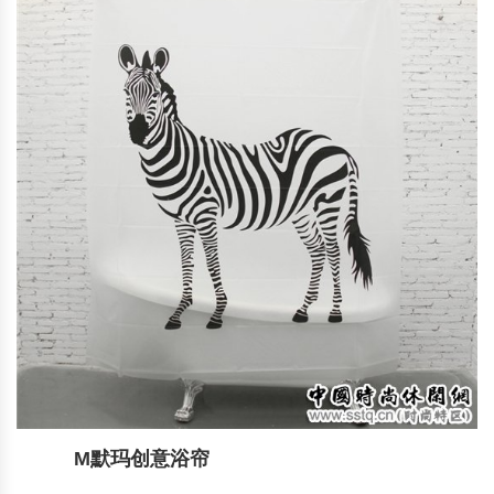
M默玛创意浴帘