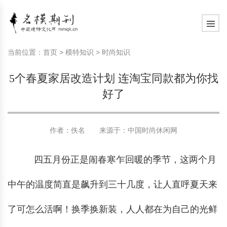
模特常识
中国名模介绍
中国名模写真
服饰搭配
健康常识
时尚新闻动态
模特常识
中国名模介绍
中国名模写真
服饰搭配
健康常识
当前位置：
首页
>
模特知识
>
时尚知识
商务礼仪
国外名模介绍
国外名模写真
珠宝搭配
运动常识
社会热点新闻
商务礼仪
国外名模介绍
国外名模写真
珠宝搭配
运动常识
5个春夏家居改造计划 连淘宝同款都为你找
时尚知识
明星写真欣赏
时尚前沿
养生保健
时尚知识
明星写真欣赏
时尚前沿
养生保健
好了
美容护肤知识
时尚人物
美容护肤知识
时尚人物
作者：佚名 来源于：
中国时尚休闲网
四五月份正是闹春寒乍回暖的季节，这两个月
中午的温度简直是飙升到三十几度，让人直呼夏天来
了可怎么活啊！换季换新装，人人都在为自己的光鲜