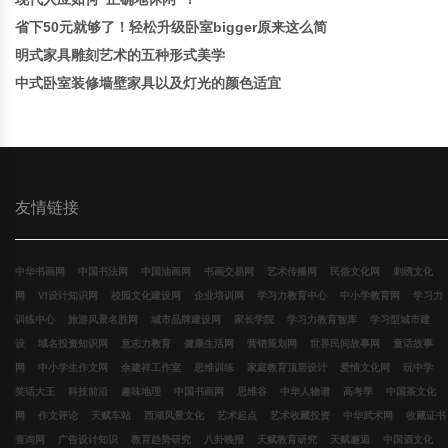
省下50元就够了！轻松升级卧室bigger原来这么简
明式家具雕刻艺术的五种形式美学
中式卧室装修墙壁家具以及灯光的颜色适宜
友情链接
中华书画网
中国书法网
中国油画网
书画交易网
艺术传播网
民俗文化网
刺绣文化
网
VI设计知识网
校园文化建设网
企业培训网
学习力教育中心
中小学教育网
学习力
训练中心
旅游风景名胜网
城市品牌建设网
家长学院
学习力教育智库
学习型城市建
设
域名投资知识网
意志力教育
健康生活网
营销策划网
世界民间故事网
童话故事
网
中小学生作文网
余建祥工作室
思维训练
家庭教育顶层设计
爱情文化网
玩中学
笑话大王
科技前沿
趣味地理
中国书画网
思维谷
中华人物谱
高考季
中国茶文化
网
作文评论
天赋车站
西湖风景文化
艺术起点
艺术收藏投资
中华武术网
收藏证书
查询网
广告设计知识
教育趋势研究
八卦晚报
天赋教育研究
天赋邂逅
中国酒文化