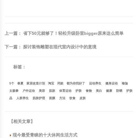
上一篇
：
省下50元就够了！轻松升级卧室bigger原来这么简单
下一篇
：
探讨装饰雕塑在现代室内设计中的意境
标签：
5个
春夏
家居改造计划
淘宝
同款
都为你找好了
运动养生
健身运动
瑜伽
太极拳
户外运动
美容
肌肤
体育运动
护肤
食物
美白
健康
防晒
护肤
品
人群养生
肌肤护理
面膜
方法
饮食
皮肤
【
相关文章
】
现今最受青睐的十大休闲生活方式