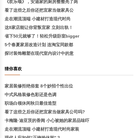
《欢乐颂》，安迪家的厨房整整亮了两
看了这些之后你还把宜家当做家具公
走在潮流顶端 小建材打造现代时尚
这8家店能让你背叛宜家 立刻出轨！
省下50元就够了！轻松升级卧室bigger
5个春夏家居改造计划 连淘宝同款都
探讨装饰雕塑在现代室内设计中的意
猜你喜欢
家居装修拒绝俗套 8个妙招个性出位
中式风格装修色彩还是色调
职场白领休闲秋日最佳造型
看了这些之后你还把宜家当做家具公司吗?
卡梅隆·迪亚茨的香闺 小心被她的家居品味吓
走在潮流顶端 小建材打造现代时尚家装
现代人应如何“正确地休闲”？