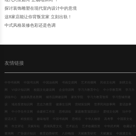
探讨装饰雕塑在现代室内设计中的意境
这8家店能让你背叛宜家 立刻出轨！
中式风格装修色彩还是色调
友情链接
中华书画网
中国书法网
中国油画网
书画交易网
艺术传播网
民俗文化网
刺绣文化
网
VI设计知识网
校园文化建设网
企业培训网
学习力教育中心
中小学教育网
学习力
训练中心
旅游风景名胜网
城市品牌建设网
家长学院
学习力教育智库
学习型城市建
设
域名投资知识网
意志力教育
健康生活网
营销策划网
世界民间故事网
童话故事
网
中小学生作文网
余建祥工作室
思维训练
家庭教育顶层设计
爱情文化网
玩中学
笑话大王
科技前沿
趣味地理
中国书画网
思维谷
中华人物谱
高考季
中国茶文化
网
作文评论
天赋车站
西湖风景文化
艺术起点
艺术收藏投资
中华武术网
收藏证书
查询网
广告设计知识
教育趋势研究
八卦晚报
天赋教育研究
天赋邂逅
中国酒文化