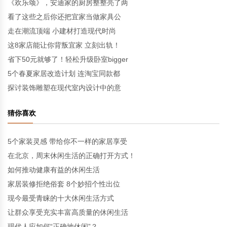
《欢乐颂》，安迪家的厨房整整亮了两
看了这些之后你还把宜家当做家具公
走在潮流顶端 小建材打造现代时尚
这8家店能让你背叛宜家 立刻出轨！
省下50元就够了！轻松升级卧室bigger
5个春夏家居改造计划 连淘宝同款都
探讨装饰雕塑在现代室内设计中的意
猜你喜欢
5个家装灵感 带给你不一样的家居享受
在北京，周末休闲生活的正确打开方式！
如何推动健康有益的休闲生活
家居装修拒绝俗套 8个妙招个性出位
现今最受青睐的十大休闲生活方式
让群众享受充实丰富高质量的休闲生活
现代人应如何“正确地休闲”？