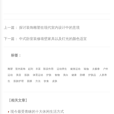
上一篇
：
探讨装饰雕塑在现代室内设计中的意境
下一篇
：
中式卧室装修墙壁家具以及灯光的颜色适宜
标签：
雕塑
室内装饰
起到
丰富
陈设作用
运动养生
健身运动
瑜伽
太极拳
户外
运动
美容
肌肤
体育运动
护肤
食物
美白
健康
防晒
护肤品
人群养
生
肌肤护理
面膜
方法
饮食
皮肤
【
相关文章
】
现今最受青睐的十大休闲生活方式