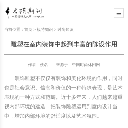
模特常识
中国名模介绍
中国名模写真
服饰搭配
健康常识
时尚新闻动态
模特常识
中国名模介绍
中国名模写真
服饰搭配
健康常识
当前位置：
首页
>
模特知识
>
时尚知识
商务礼仪
国外名模介绍
国外名模写真
珠宝搭配
运动常识
社会热点新闻
商务礼仪
国外名模介绍
国外名模写真
珠宝搭配
运动常识
雕塑在室内装饰中起到丰富的陈设作用
时尚知识
明星写真欣赏
时尚前沿
养生保健
时尚知识
明星写真欣赏
时尚前沿
养生保健
作者：佚名 来源于：
中国时尚休闲网
美容护肤知识
时尚人物
美容护肤知识
时尚人物
装饰雕塑不仅仅有装饰和美化环境的作用，同时
也是社会意识、信念和价值的一种特殊表现，是艺术
表现的一种方式和范畴。近十多年来，人们越来越重
视内部环境的建造，把装饰雕塑运用到室内设计当
中，增加内部环境的舒适度以及艺术氛围。