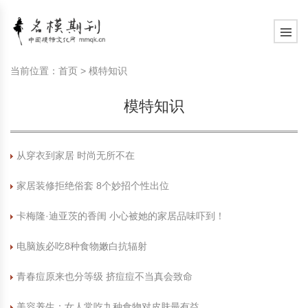
模特常识
中国名模介绍
中国名模写真
服饰搭配
健康常识
时尚新闻动态
模特常识
中国名模介绍
中国名模写真
服饰搭配
健康常识
当前位置：
首页
>
模特知识
商务礼仪
国外名模介绍
国外名模写真
珠宝搭配
运动常识
社会热点新闻
商务礼仪
国外名模介绍
国外名模写真
珠宝搭配
运动常识
模特知识
时尚知识
明星写真欣赏
时尚前沿
养生保健
时尚知识
明星写真欣赏
时尚前沿
养生保健
从穿衣到家居 时尚无所不在
美容护肤知识
时尚人物
美容护肤知识
时尚人物
家居装修拒绝俗套 8个妙招个性出位
卡梅隆·迪亚茨的香闺 小心被她的家居品味吓到！
电脑族必吃8种食物嫩白抗辐射
青春痘原来也分等级 挤痘痘不当真会致命
美容养生：女人常吃九种食物对皮肤最有益