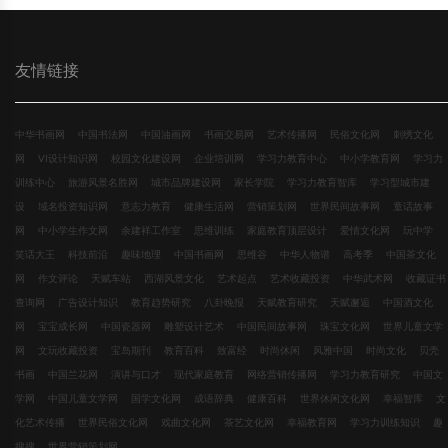
友情链接
中华书画网
中国书法网
中国油画网
书画交易网
艺术传播网
民俗文化网
刺绣文化
网
VI设计知识网
校园文化建设网
企业培训网
学习力教育中心
中小学教育网
学习力
训练中心
旅游风景名胜网
城市品牌建设网
家长学院
学习力教育智库
学习型城市建
设
域名投资知识网
意志力教育
健康生活网
营销策划网
世界民间故事网
童话故事
网
中小学生作文网
余建祥工作室
思维训练
家庭教育顶层设计
爱情文化网
玩中学
笑话大王
科技前沿
趣味地理
中国书画网
思维谷
中华人物谱
高考季
中国茶文化
网
作文评论
天赋车站
西湖风景文化
艺术起点
艺术收藏投资
中华武术网
收藏证书
查询网
广告设计知识
教育趋势研究
八卦晚报
天赋教育研究
天赋邂逅
中国酒文化
网
宝宝成长网
中国瓷器网
雕塑设计艺术
中国民间故事网
珠宝文化网
世界儿童文学
网
文玩收藏投资
宝岛期刊
教育百科
致富经
时尚休闲
风雅中国
时尚文化
贝壳
书画
中国兰花网
演讲与口才
现代家庭教育
网络营销传播网
学习力教育研究
中国文
学网
中国儿童文学网
国学文化网
成语辞典
健康百科
世界休闲文化网
幸福智库
文
化艺术传播
世界民俗文化网
戏曲文化网
茶艺文化网
幸福教育网
学习力训练知识
趣
搜搜
世界营销策划网